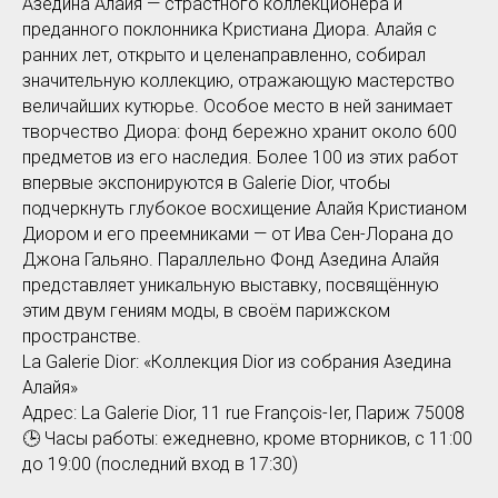
Азедина Алайя — страстного коллекционера и
преданного поклонника Кристиана Диора. Алайя с
ранних лет, открыто и целенаправленно, собирал
значительную коллекцию, отражающую мастерство
величайших кутюрье. Особое место в ней занимает
творчество Диора: фонд бережно хранит около 600
предметов из его наследия. Более 100 из этих работ
впервые экспонируются в Galerie Dior, чтобы
подчеркнуть глубокое восхищение Алайя Кристианом
Диором и его преемниками — от Ива Сен-Лорана до
Джона Гальяно. Параллельно Фонд Азедина Алайя
представляет уникальную выставку, посвящённую
этим двум гениям моды, в своём парижском
пространстве.
La Galerie Dior: «Коллекция Dior из собрания Азедина
Алайя»
Адрес: La Galerie Dior, 11 rue François-Ier, Париж 75008
🕒 Часы работы: ежедневно, кроме вторников, с 11:00
до 19:00 (последний вход в 17:30)