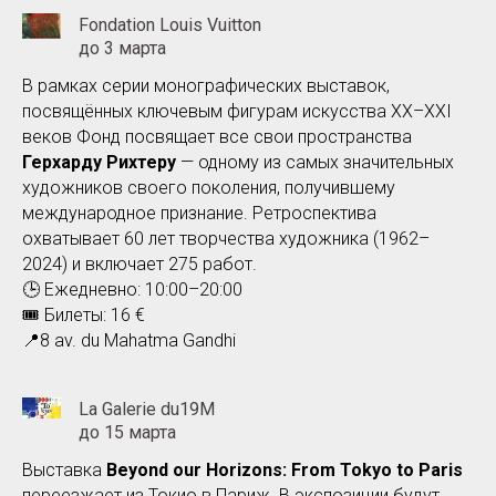
Fondation Louis Vuitton
до 3 марта
В рамках серии монографических выставок,
посвящённых ключевым фигурам искусства XX–XXI
веков Фонд посвящает все свои пространства
Герхарду Рихтеру
— одному из самых значительных
художников своего поколения, получившему
международное признание. Ретроспектива
охватывает 60 лет творчества художника (1962–
2024) и включает 275 работ.
🕒 Ежедневно: 10:00–20:00
🎟️ Билеты: 16
€
📍
8 av. du Mahatma Gandhi
La Galerie du19M
до 15 марта
Выставка
Beyond our Horizons: From Tokyo to Paris
переезжает из Токио в Париж. В экспозиции будут